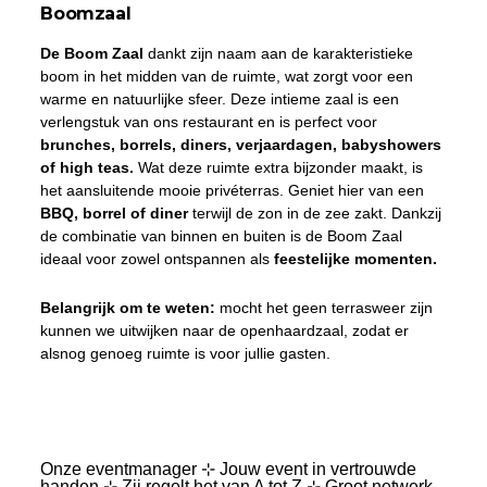
Boomzaal
De Boom Zaal
dankt zijn naam aan de karakteristieke
boom in het midden van de ruimte, wat zorgt voor een
warme en natuurlijke sfeer. Deze intieme zaal is een
verlengstuk van ons restaurant en is perfect voor
brunches, borrels, diners, verjaardagen, babyshowers
of high teas.
Wat deze ruimte extra bijzonder maakt, is
het aansluitende mooie privéterras. Geniet hier van een
BBQ, borrel of diner
terwijl de zon in de zee zakt. Dankzij
de combinatie van binnen en buiten is de Boom Zaal
ideaal voor zowel ontspannen als
feestelijke momenten.
Belangrijk om te weten:
mocht het geen terrasweer zijn
kunnen we uitwijken naar de openhaardzaal, zodat er
alsnog genoeg ruimte is voor jullie gasten.
Onze eventmanager ⊹ Jouw event in vertrouwde
handen ⊹ Zij regelt het van A tot Z ⊹ Groot netwerk