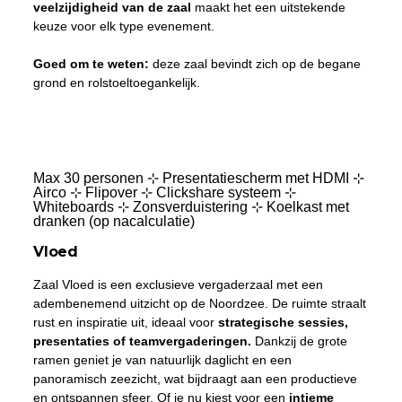
veelzijdigheid van de zaal
maakt het een uitstekende
keuze voor elk type evenement.
Goed om te weten:
deze zaal bevindt zich op de begane
grond en rolstoeltoegankelijk.
Max 30 personen ⊹ Presentatiescherm met HDMI ⊹
Airco ⊹ Flipover ⊹ Clickshare systeem ⊹
Whiteboards ⊹ Zonsverduistering ⊹ Koelkast met
dranken (op nacalculatie)
Vloed
Zaal Vloed is een exclusieve vergaderzaal met een
adembenemend uitzicht op de Noordzee. De ruimte straalt
rust en inspiratie uit, ideaal voor
strategische sessies,
presentaties of teamvergaderingen.
Dankzij de grote
ramen geniet je van natuurlijk daglicht en een
panoramisch zeezicht, wat bijdraagt aan een productieve
en ontspannen sfeer. Of je nu kiest voor een
intieme