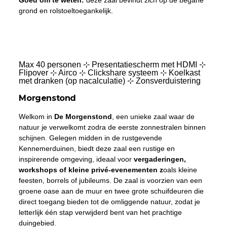
grond en rolstoeltoegankelijk.
Max 40 personen ⊹ Presentatiescherm met HDMI ⊹
Flipover ⊹ Airco ⊹ Clickshare systeem ⊹ Koelkast
met dranken (op nacalculatie) ⊹ Zonsverduistering
Morgenstond
Welkom in
De Morgenstond
, een unieke zaal waar de
natuur je verwelkomt zodra de eerste zonnestralen binnen
schijnen. Gelegen midden in de rustgevende
Kennemerduinen, biedt deze zaal een rustige en
inspirerende omgeving, ideaal voor
vergaderingen,
workshops of kleine privé-evenementen z
oals kleine
feesten, borrels of jubileums. De zaal is voorzien van een
groene oase aan de muur en twee grote schuifdeuren die
direct toegang bieden tot de omliggende natuur, zodat je
letterlijk één stap verwijderd bent van het prachtige
duingebied.