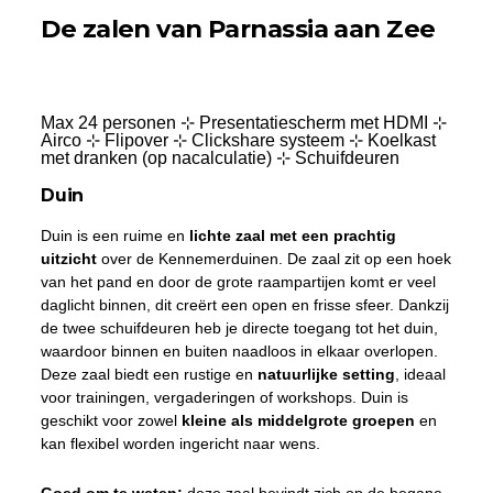
De zalen van Parnassia aan Zee
Max 24 personen ⊹ Presentatiescherm met HDMI ⊹
Airco ⊹ Flipover ⊹ Clickshare systeem ⊹ Koelkast
met dranken (op nacalculatie) ⊹ Schuifdeuren
Duin
Duin is een ruime en
lichte zaal met een prachtig
uitzicht
over de Kennemerduinen. De zaal zit op een hoek
van het pand en door de grote raampartijen komt er veel
daglicht binnen, dit creërt een open en frisse sfeer. Dankzij
de twee schuifdeuren heb je directe toegang tot het duin,
waardoor binnen en buiten naadloos in elkaar overlopen.
Deze zaal biedt een rustige en
natuurlijke setting
, ideaal
voor trainingen, vergaderingen of workshops. Duin is
geschikt voor zowel
kleine als middelgrote groepen
en
kan flexibel worden ingericht naar wens.
Goed om te weten:
deze zaal bevindt zich op de begane