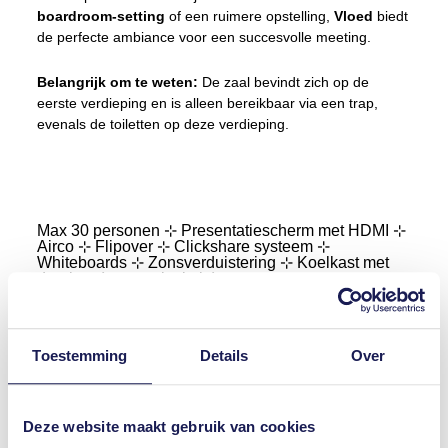
boardroom-setting
of een ruimere opstelling,
Vloed
biedt
de perfecte ambiance voor een succesvolle meeting.
Belangrijk om te weten:
De zaal bevindt zich op de
eerste verdieping en is alleen bereikbaar via een trap,
evenals de toiletten op deze verdieping.
Max 30 personen ⊹ Presentatiescherm met HDMI ⊹
Airco ⊹ Flipover ⊹ Clickshare systeem ⊹
Whiteboards ⊹ Zonsverduistering ⊹ Koelkast met
dranken (op nacalculatie)
Eb
Zaal Eb biedt een adembenemend
panoramisch uitzicht
Toestemming
Details
Over
over de Noordzee, wat elke zakelijke bijeenkomst een
inspirerende en
rustgevende sfeer
geeft. De stijlvolle
ruimte is perfect voor
vergaderingen, brainstormsessies
Deze website maakt gebruik van cookies
en presentaties
in een unieke, serene omgeving. Dankzij