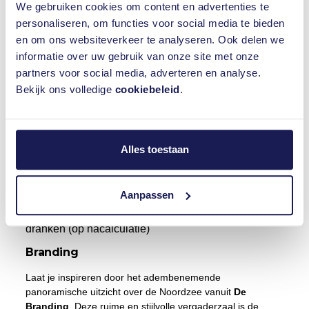
de moderne inrichting, veel natuurlijk licht en ruimtelijke
We gebruiken cookies om content en advertenties te
opzet, bevordert Zaal Eb focus, creativiteit en
personaliseren, om functies voor social media te bieden
productiviteit. Daarnaast is de ruimte voorzien van alle
en om ons websiteverkeer te analyseren. Ook delen we
benodigde faciliteiten, zodat je bijeenkomst soepel
informatie over uw gebruik van onze site met onze
verloopt.
partners voor social media, adverteren en analyse.
Bekijk ons volledige
cookiebeleid
.
Belangrijk om te weten:
De zaal bevindt zich op de
eerste verdieping en is alleen bereikbaar via een trap,
evenals de toiletten op deze verdieping.
Alles toestaan
Aanpassen
Max 60 personen ⊹ Presentatiescherm met HDMI ⊹
Airco ⊹ Flipover ⊹ Clickshare systeem ⊹
Whiteboards ⊹ Zonsverduistering ⊹ Koelkast met
dranken (op nacalculatie)
Branding
Laat je inspireren door het adembenemende
panoramische uitzicht over de Noordzee vanuit
De
Branding
. Deze ruime en stijlvolle vergaderzaal is de