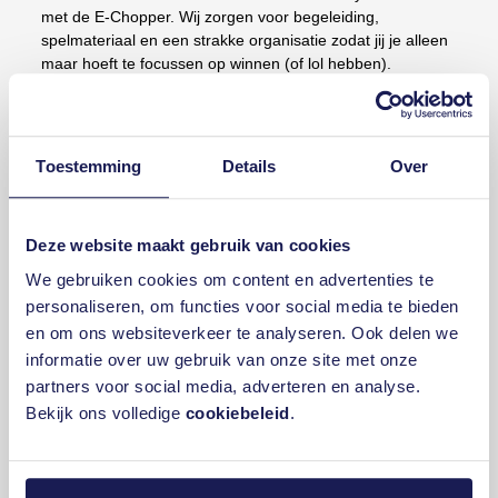
met de E-Chopper. Wij zorgen voor begeleiding,
spelmateriaal en een strakke organisatie zodat jij je alleen
maar hoeft te focussen op winnen (of lol hebben).
Archery Tag zakelijk: het perfecte
bedrijfsuitje aan zee
Toestemming
Details
Over
Wil je je team laten samenwerken, communiceren en
vooral lachen? Archery Tag aan zee is dé activiteit voor
een zakelijk uitje in Bloemendaal. In teams nemen
Deze website maakt gebruik van cookies
collega’s het tegen elkaar op in een spel dat draait om
We gebruiken cookies om content en advertenties te
strategie en snelheid. Combineer de activiteit met
personaliseren, om functies voor social media te bieden
vergaderruimte
, lunch of een borrel op het strand. Het is
en om ons websiteverkeer te analyseren. Ook delen we
niet alleen fun, maar ook een boost voor teamspirit en
energie op de werkvloer.
informatie over uw gebruik van onze site met onze
partners voor social media, adverteren en analyse.
Bekijk ons volledige
cookiebeleid
.
Offerte aanvragen