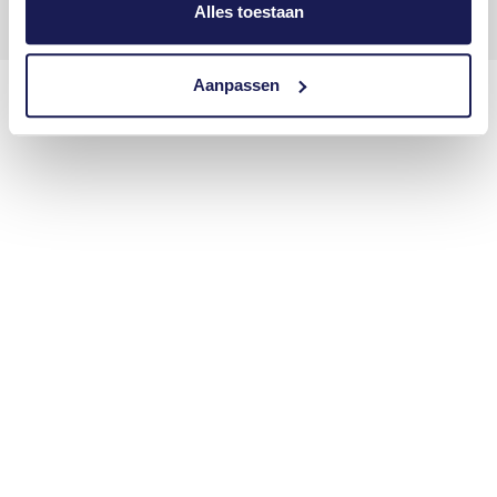
Alles toestaan
Aanpassen
Informatie
Hondenstrand
Parkeren
Fietsroutes
Wandelroutes
Archery Tag
Echopper Tour
Veelgestelde vragen
Vacatures
Social
Facebook
Instagram
TikTok
Tripadvisor